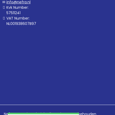
info@nefra.nl
Kvk Number:
57511241
VAT Number:
NL001938607B97
Nefra Voertuigtechniek. Alle rechten voorbehouden