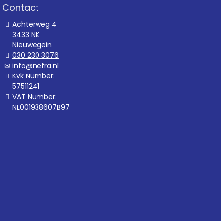
Contact
Achterweg 4
3433 NK
Nieuwegein
030 230 3076
info@nefra.nl
Kvk Number:
57511241
VAT Number:
NL001938607B97