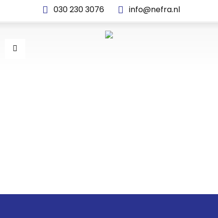
030 230 3076
info@nefra.nl
BANNER_1