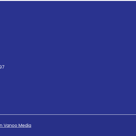
97
n Vanoo Media