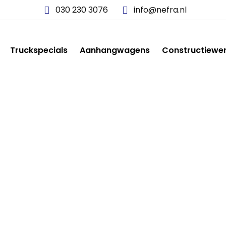
030 230 3076
info@nefra.nl
Truckspecials
Aanhangwagens
Constructiewe
NEFRA-1