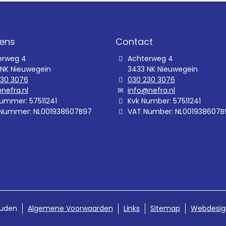
ens
Contact
erweg 4
Achterweg 4
 NK Nieuwegein
3433 NK Nieuwegein
230 3076
030 230 3076
nefra.nl
info@nefra.nl
ummer: 57511241
Kvk Number: 57511241
Nummer: NL001938607B97
VAT Number: NL001938607B
ouden
Algemene Voorwaarden
Links
Sitemap
Webdesig