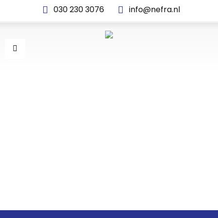
030 230 3076
info@nefra.nl
NEFRA-SPECIAL-
CONSTRUCTION