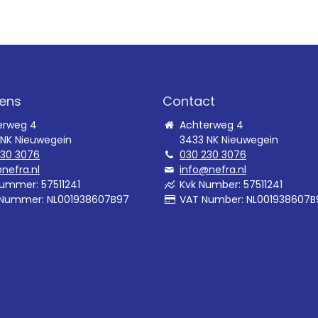
ens
Contact
erweg 4
Achterweg 4
 NK Nieuwegein
3433 NK Nieuwegein
230 3076
030 230 3076
nefra.nl
info@nefra.nl
ummer: 57511241
Kvk Number: 57511241
Nummer: NL001938607B97
VAT Number: NL001938607B