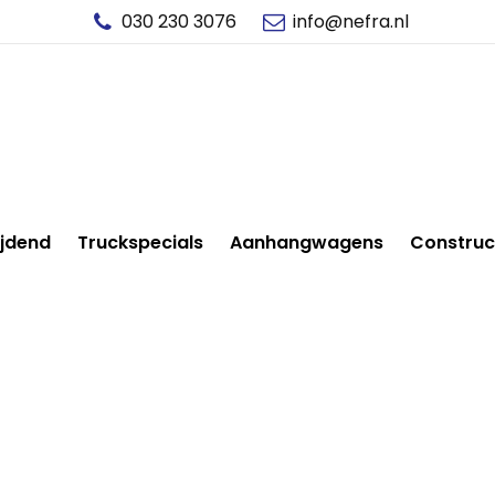
030 230 3076
info@nefra.nl
ijdend
Truckspecials
Aanhangwagens
Construc
FACEBOOK LOGO