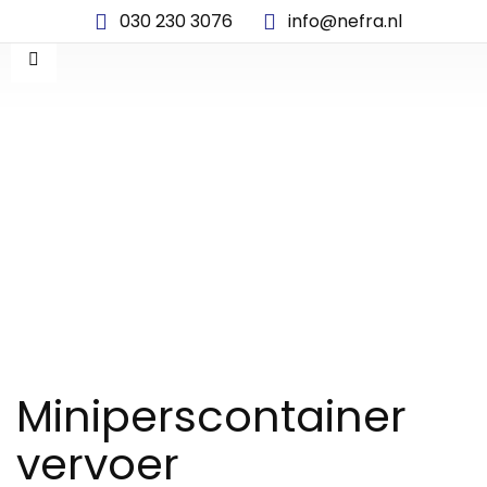
030 230 3076
info@nefra.nl
MINIPERSCONTAINER
VERVOER
Miniperscontainer
vervoer