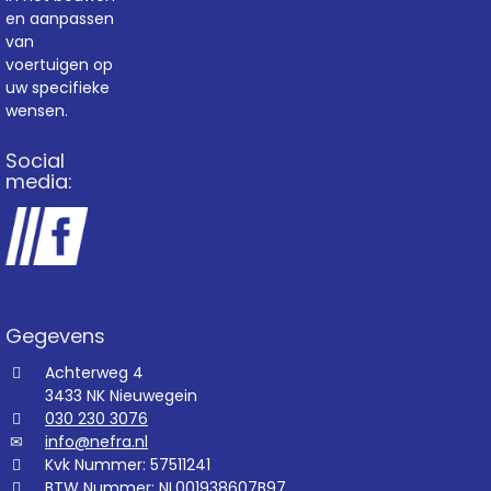
en aanpassen
van
voertuigen op
uw specifieke
wensen.
Social
media:
Gegevens
Achterweg 4
3433 NK Nieuwegein
030 230 3076
info@nefra.nl
Kvk Nummer: 57511241
BTW Nummer: NL001938607B97