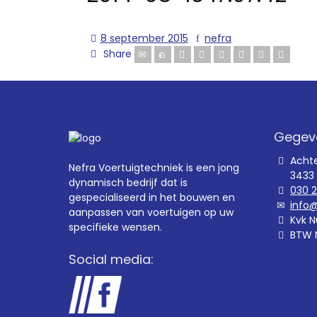
8 september 2015
nefra
Share
Gegev
Acht
Nefra Voertuigtechniek is een jong
3433
dynamisch bedrijf dat is
030 
gespecialiseerd in het bouwen en
info@
aanpassen van voertuigen op uw
Kvk N
specifieke wensen.
BTW 
Social media: