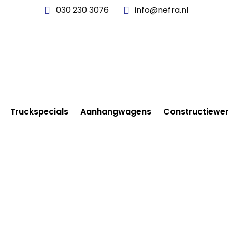
030 230 3076
info@nefra.nl
Truckspecials
Aanhangwagens
Constructiewe
2014-08-13 17.07.42