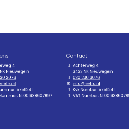
ens
Contact
erweg 4
Achterweg 4
 NK Nieuwegein
3433 NK Nieuwegein
230 3076
030 230 3076
nefra.nl
info@nefra.nl
ummer: 57511241
Kvk Number: 57511241
Nummer: NL001938607B97
VAT Number: NL001938607B