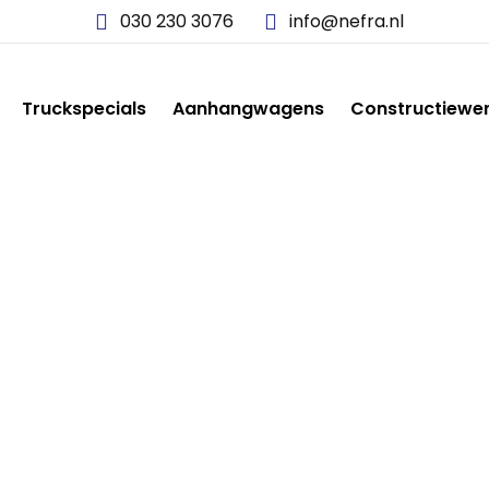
030 230 3076
info@nefra.nl
Truckspecials
Aanhangwagens
Constructiewe
2014-03-25 13.56.35