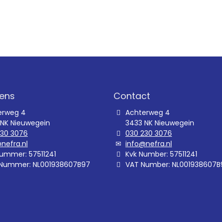
ens
Contact
erweg 4
Achterweg 4
 NK Nieuwegein
3433 NK Nieuwegein
230 3076
030 230 3076
nefra.nl
info@nefra.nl
ummer: 57511241
Kvk Number: 57511241
Nummer: NL001938607B97
VAT Number: NL001938607B