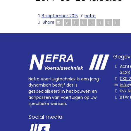
8 september 2015
nefra
Share
Gegev
Acht
3433
030 
Nefra Voertuigtechniek is een jong
info@
dynamisch bedrijf dat is
Kvk N
gespecialiseerd in het bouwen en
BTW 
aanpassen van voertuigen op uw
specifieke wensen.
Social media: