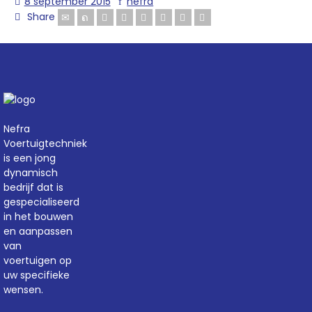
8 september 2015
nefra
Share
Nefra
Voertuigtechniek
is een jong
dynamisch
bedrijf dat is
gespecialiseerd
in het bouwen
en aanpassen
van
voertuigen op
uw specifieke
wensen.