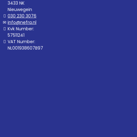
3433 NK
Nieuwegein
030 230 3076
info@nefra.nl
Kvk Number:
57511241
VAT Number:
NL001938607B97