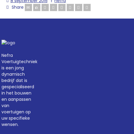
8 september 2015
nefra
Share
Nefra
Voertuigtechniek
is een jong
dynamisch
bedrijf dat is
gespecialiseerd
in het bouwen
en aanpassen
van
voertuigen op
uw specifieke
wensen.