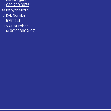
030 230 3076
info@nefra.nl
Kvk Number:
57511241
VAT Number:
NL001938607B97