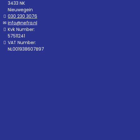
3433 NK
Nieuwegein
030 230 3076
info@nefra.nl
Kvk Number:
57511241
VAT Number:
NL001938607B97