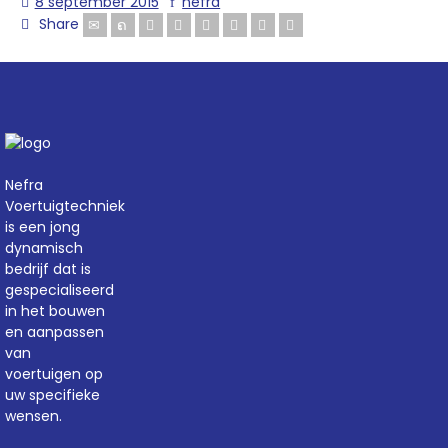
8 september 2015
nefra
Share
Nefra
Voertuigtechniek
is een jong
dynamisch
bedrijf dat is
gespecialiseerd
in het bouwen
en aanpassen
van
voertuigen op
uw specifieke
wensen.