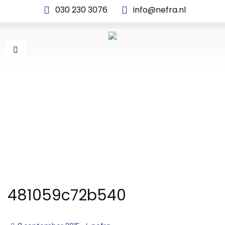
030 230 3076
info@nefra.nl
481059C72B540
481059c72b540