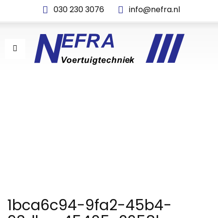
030 230 3076
info@nefra.nl
1BCA6C94-9FA2-45B4-
93DB-A45405E2658B
1bca6c94-9fa2-45b4-