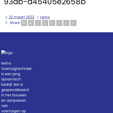
93db-a45405e2658b
22 maart 2022
nefra
Share
Nefra
Voertuigtechniek
is een jong
dynamisch
bedrijf dat is
gespecialiseerd
in het bouwen
en aanpassen
van
voertuigen op