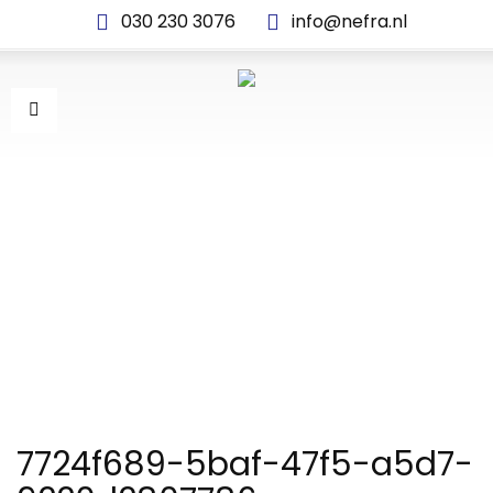
030 230 3076
info@nefra.nl
7724F689-5BAF-47F5-
A5D7-9220D2807786
7724f689-5baf-47f5-a5d7-