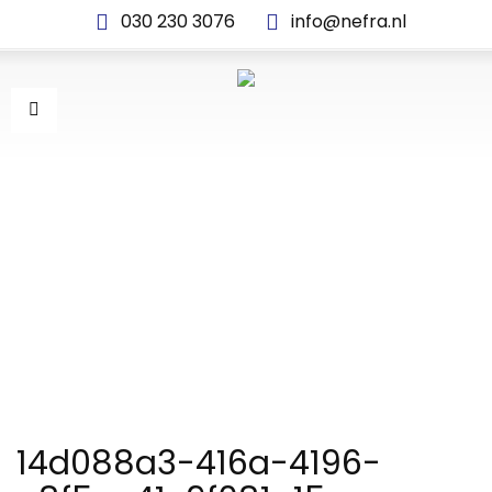
030 230 3076
info@nefra.nl
14D088A3-416A-4196-
A8F5-A41C9F081A15
14d088a3-416a-4196-