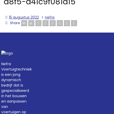
a8f5-a41c9f081a15
15 augustus 2022
nefra
Share
Nefra
Voertuigtechniek
is een jong
dynamisch
bedrijf dat is
gespecialiseerd
in het bouwen
en aanpassen
van
voertuigen op