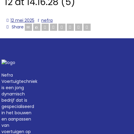
12 at 14.16.28 (5)
12 mei 2025
nefra
Share
Nefra
Voertuigtechniek
is een jong
dynamisch
bedrijf dat is
gespecialiseerd
in het bouwen
en aanpassen
van
voertuigen op