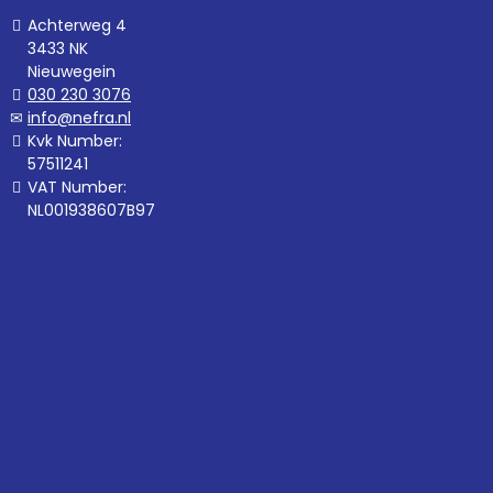
Achterweg 4
3433 NK
Nieuwegein
030 230 3076
info@nefra.nl
Kvk Number:
57511241
VAT Number:
NL001938607B97