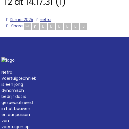
12 at 14.17.31 (1)
12 mei 2025
nefra
Share
Nefra
Voertuigtechniek
is een jong
dynamisch
bedrijf dat is
gespecialiseerd
in het bouwen
en aanpassen
van
voertuigen op