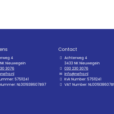
ens
Contact
erweg 4
Achterweg 4
 NK Nieuwegein
3433 NK Nieuwegein
230 3076
030 230 3076
nefra.nl
info@nefra.nl
ummer: 57511241
Kvk Number: 57511241
Nummer: NL001938607B97
VAT Number: NL001938607B