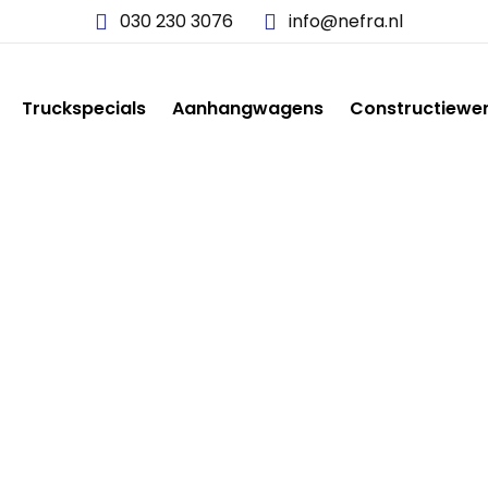
030 230 3076
info@nefra.nl
Truckspecials
Aanhangwagens
Constructiewe
7